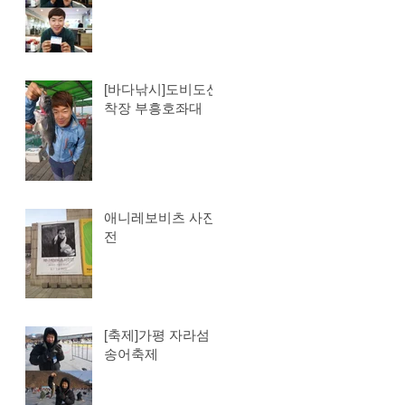
[바다낚시]도비도선
착장 부흥호좌대
애니레보비츠 사진
전
[축제]가평 자라섬
송어축제