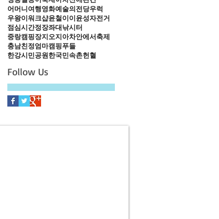
어머니
여행
영화
예술의전당
우럭
우왕이
워크샵
윤철이
이윤성
자전거
점심시간
정장
좌대낚시터
중랑캠핑장
지오지아
차안에서
축제
충남
친정엄마
캠핑
푸들
한강시민공원
한국민속촌
헌혈
Follow Us