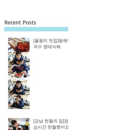
Recent Posts
[을왕리 맛집]동해막
국수 명태식해
[강남 헌혈의 집]점
심시간 헌혈했어요