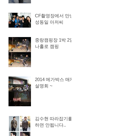
CF촬영장에서 만난
성동일 아저씨
중랑캠핑장 1박 2일
나홀로 캠핑
2014 메가박스 매체
설명회 ~
김수현 따라잡기를
하면 안됩니다..