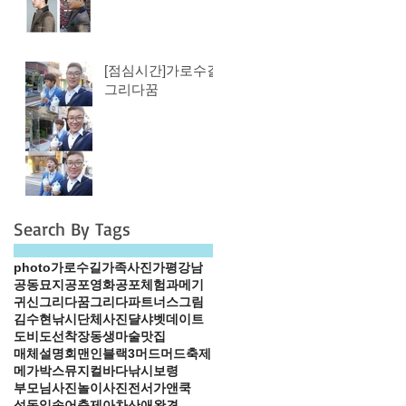
[점심시간]가로수길
그리다꿈
Search By Tags
photo
가로수길
가족사진
가평
강남
공동묘지
공포영화
공포체험
과메기
귀신
그리다꿈
그리다파트너스
그림
김수현
낚시
단체사진
댤샤벳
데이트
도비도선착장
동생
마술
맛집
매체설명회
맨인블랙3
머드
머드축제
메가박스
뮤지컬
바다낚시
보령
부모님
사진놀이
사진전
서가앤쿡
성동일
송어축제
아차산
애완견