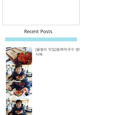
Recent Posts
[을왕리 맛집]동해막국수 명태
식해