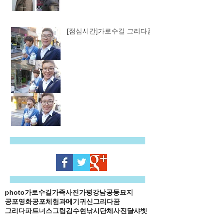
[점심시간]가로수길 그리다꿈
photo
가로수길
가족사진
가평
강남
공동묘지
공포영화
공포체험
과메기
귀신
그리다꿈
그리다파트너스
그림
김수현
낚시
단체사진
댤샤벳