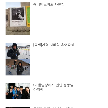
애니레보비츠 사진전
[축제]가평 자라섬 송어축제
CF촬영장에서 만난 성동일
아저씨