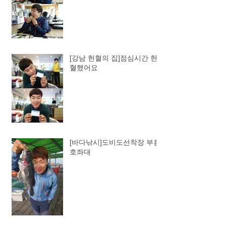
[강남 헌혈의 집]점심시간 헌
혈했어요
[바다낚시]도비도선착장 부흥
호좌대