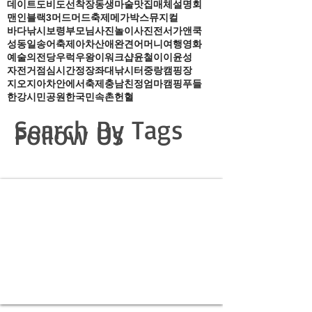
데이트
도비도선착장
동생
마술
맛집
매체설명회
맨인블랙3
머드
머드축제
메가박스
뮤지컬
바다낚시
보령
부모님
사진놀이
사진전
서가앤쿡
성동일
송어축제
아차산
애완견
어머니
여행
영화
예술의전당
우럭
우왕이
워크샵
윤철이
이윤성
자전거
점심시간
정장
좌대낚시터
중랑캠핑장
지오지아
차안에서
축제
충남
친정엄마
캠핑
푸들
한강시민공원
한국민속촌
헌혈
Search By Tags
Follow Us